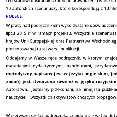
ten stanowi doskonałe źródło do prowadzenia warsztató
10 autorskich scenariuszy, które korespondują z 10 fi
POLSCE
.
W pracy nad podręcznikiem wykorzystano doświadczenia 
lipcu 2015 r. w ramach projektu. Wszystkie scenarius
krajów Unii Europejskiej oraz Partnerstwa Wschodnieg
prezentowanej tutaj wersji publikacji.
Oddajemy w Wasze ręce podręcznik, w którym znajdzi
materiałami dydaktycznymi, handoutami, przydatn
metodyczny napisany jest w języku angielskim, jed
zadań) jest stworzona również w języku rosyjskim
Autorstwa. Jesteśmy przekonani, że niniejsza publik
nauczycieli i wszystkich aktywistów chcących propago
W pierwszej części podręcznika znajduje się wstęp doty