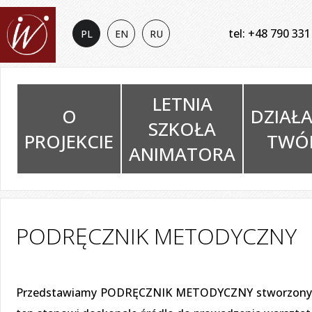
tel: +48 790 331
PL
EN
RU
LETNIA
O
DZIAŁ
SZKOŁA
PROJEKCIE
TWÓ
ANIMATORA
PODRĘCZNIK METODYCZNY
Przedstawiamy PODRĘCZNIK METODYCZNY stworzony j